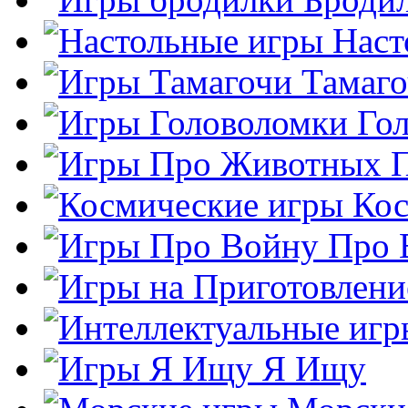
Наст
Тамаг
Го
Кос
Про 
Я Ищу