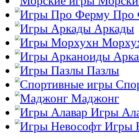
Морски
Про
Аркады
Морху
Арк
Пазлы
Спо
Маджонг
Игры Ал
Игры 