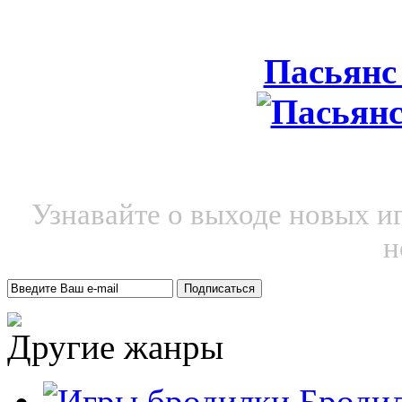
Пасьянс
Узнавайте о выходе новых и
н
Другие жанры
Броди