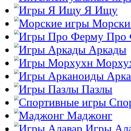
Я Ищу
Морски
Про
Аркады
Морху
Арк
Пазлы
Спо
Маджонг
Игры Ал