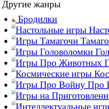
Другие жанры
Бродилки
Наст
Тамаг
Го
Кос
Про 