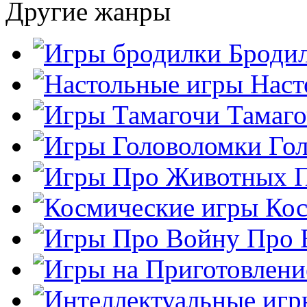
Другие жанры
Броди
Наст
Тамаг
Го
Кос
Про 