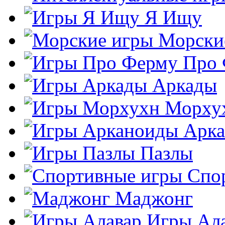
Я Ищу
Морски
Про
Аркады
Морху
Арк
Пазлы
Спо
Маджонг
Игры Ал