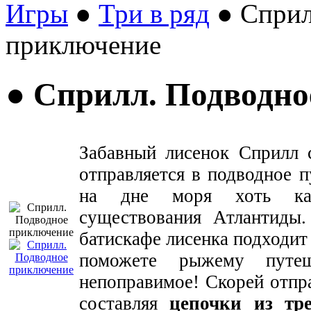
Игры
●
Три в ряд
● Сприл
приключение
● Сприлл. Подводн
Забавный лисенок Сприлл 
отправляется в подводное 
на дне моря хоть каки
существования Атлантиды
батискафе лисенка подходит 
поможете рыжему путеш
непоправимое! Скорей отпра
составляя
цепочки из тр