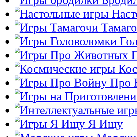
Наст
Тамаг
Го
Кос
Про 
Я Ищу