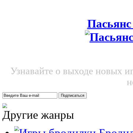
Пасьянс
Узнавайте о выходе новых и
н
Другие жанры
Броди