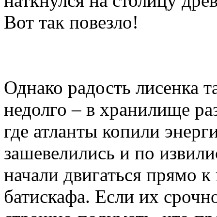
наткнулся на столицу дре
Вот так повезло!
Однако радость лисенка т
недолго – в хранилище ра
где атланты копили энерг
зашевелились и по извили
начали двигаться прямо к
батискафа. Если их срочно