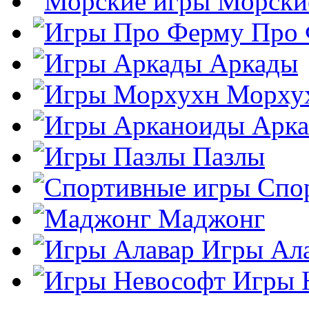
Морски
Про
Аркады
Морху
Арк
Пазлы
Спо
Маджонг
Игры Ал
Игры 