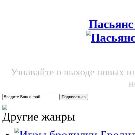
Пасьянс
Узнавайте о выходе новых и
н
Другие жанры
Броди