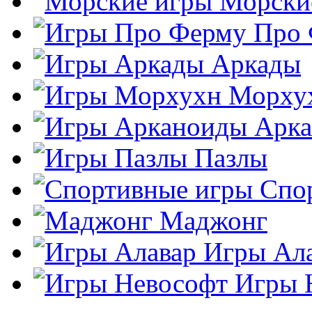
Морски
Про
Аркады
Морху
Арк
Пазлы
Спо
Маджонг
Игры Ал
Игры 