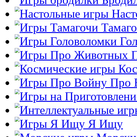
Наст
Тамаг
Го
Кос
Про 
Я Ищу