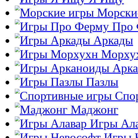
Морски
Про
Аркады
Морху
Арк
Пазлы
Спо
Маджонг
Игры Ал
Игры 