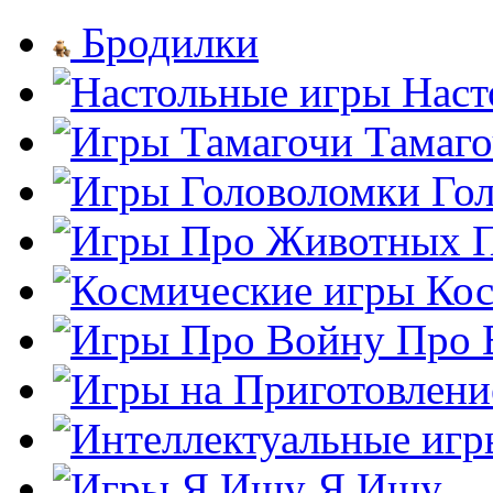
Бродилки
Наст
Тамаг
Го
Кос
Про 
Я Ищу