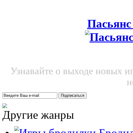
Пасьянс
Узнавайте о выходе новых и
н
Другие жанры
Броди