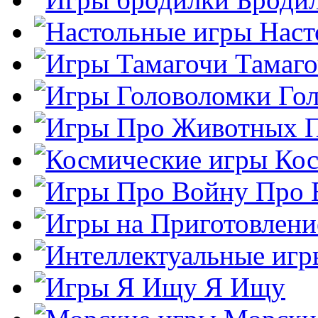
Наст
Тамаг
Го
Кос
Про 
Я Ищу