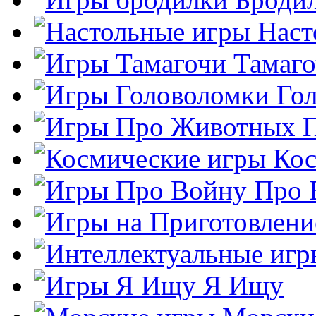
Наст
Тамаг
Го
Кос
Про 
Я Ищу