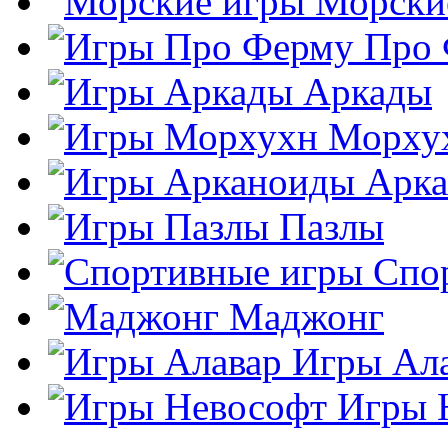
Морски
Про
Аркады
Морху
Арк
Пазлы
Спо
Маджонг
Игры Ал
Игры 