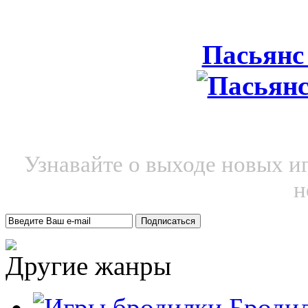
Пасьянс
Узнавайте о выходе новых и
н
Другие жанры
Броди