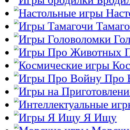
Наст
Тамаг
Го
Кос
Про 
Я Ищу