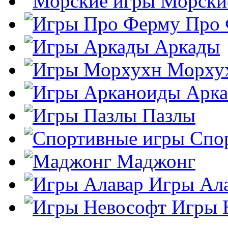
Морски
Про
Аркады
Морху
Арк
Пазлы
Спо
Маджонг
Игры Ал
Игры 