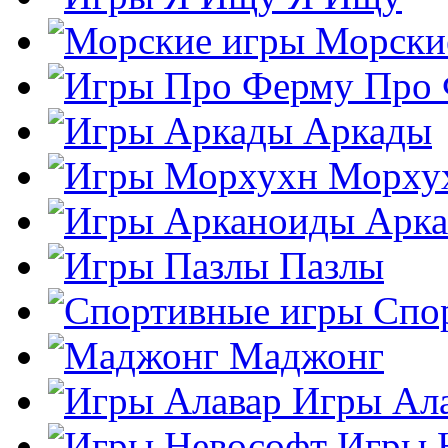
Морски
Про
Аркады
Морху
Арк
Пазлы
Спо
Маджонг
Игры Ал
Игры 