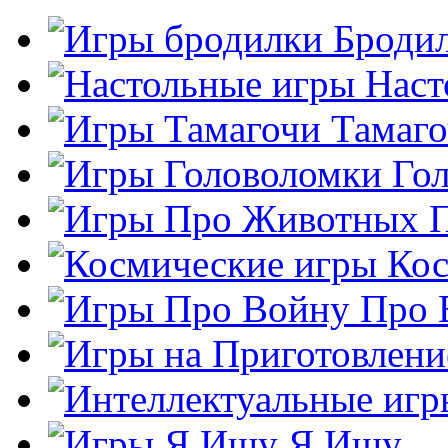
Броди
Наст
Тамаг
Го
Кос
Про 
Я Ищу