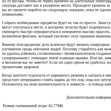
их от мусора. Чтобы не терять времени на длительные переезды
секунды доставит вас в указанное место. Проходите уровень за
вы не сможете перейти на следующую локацию, пока не одолеет
химикатами.
Собрать необходимые предметы будет не так-то просто. Зачаст
могут очутиться в месте, к которому нелегко будет подобратьс
умеющего быстро передвигаться и невероятно высоко прыгать.
волшебном фонтане, который увеличит силу прыжков мышонка 
Вашему благородному делу всячески будут мешать зловредные 
улучшении среды обитания людей. Поэтому старайтесь как можн
не удалось избежать столкновения с биомеханическим создание
суперпрыжком с помощью левой клавиши мышки. Или же, замет
и механизм вас не заметит! Если ни один прием не сработал, 
процентами здоровья.
Когда захотите отдохнуть от карьерного режима и сыграть в ми
предстоит непрерывно гонять шарик до тех пор, пока все центр
Положитесь на свою внимательность и ловкость – и победа вам
Дополнительная информац
Размер скачиваемой игры: 62.77Mb