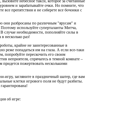
, вызовите небесное такси, которое за считанные
 уровнем и зарабатывайте очки. Но помните, что
е все препятствия и не соберете все бочонки с
ую они разбросаны по различным "ярусам" и
я. Поэтому используйте суперталанты Митча,
 В случае необходимости, пополняйте силы в
в несколько раз!
роботы, крайне не заинтересованные в
о реже попадаться им на глаза. А если все-таки
м, попробуйте перескочить его своим
ив неприятеля, спрячьтесь в темной комнате –
вам придется пожертвовать несколькими
ни-игру, загляните в праздничный шатер, где вам
альные клетки игрового поля не будут разбиты.
 гарантирована!
ия об игре: