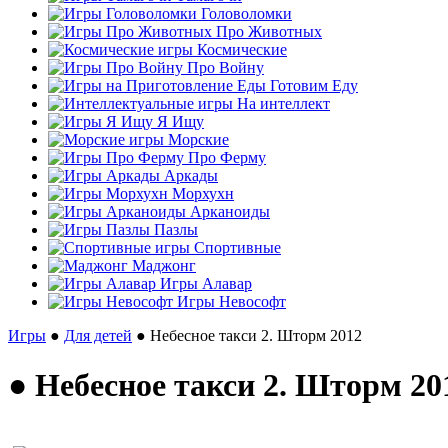
Головоломки
Про Животных
Космические
Про Войну
Готовим Еду
На интеллект
Я Ищу
Морские
Про Ферму
Аркады
Морхухн
Арканоиды
Пазлы
Спортивные
Маджонг
Игры Алавар
Игры Невософт
Игры
●
Для детей
● Небесное такси 2. Шторм 2012
● Небесное такси 2. Шторм 20