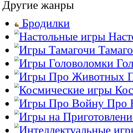
Другие жанры
Бродилки
Наст
Тамаг
Го
Кос
Про 