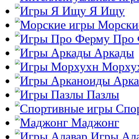
Я Ищу
Морски
Про
Аркады
Морху
Арк
Пазлы
Спо
Маджонг
Игры Ал