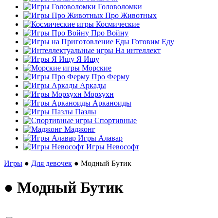
Головоломки
Про Животных
Космические
Про Войну
Готовим Еду
На интеллект
Я Ищу
Морские
Про Ферму
Аркады
Морхухн
Арканоиды
Пазлы
Спортивные
Маджонг
Игры Алавар
Игры Невософт
Игры
●
Для девочек
● Модный Бутик
● Модный Бутик