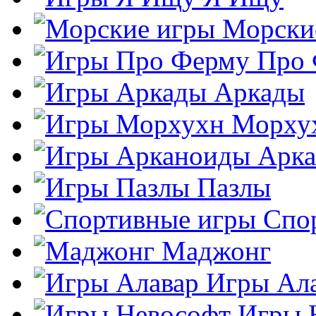
Морски
Про
Аркады
Морху
Арк
Пазлы
Спо
Маджонг
Игры Ал
Игры 