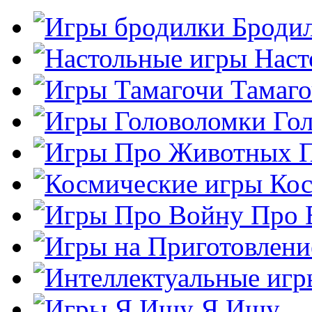
Броди
Наст
Тамаг
Го
Кос
Про 
Я Ищу