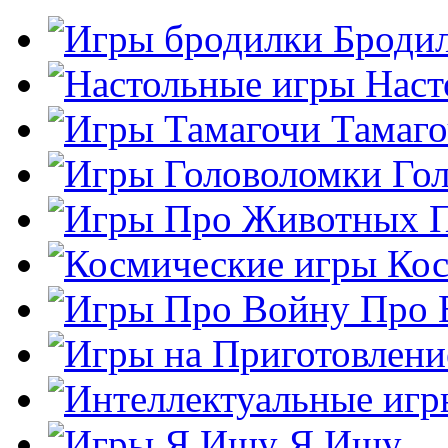
Броди
Наст
Тамаг
Го
Кос
Про 
Я Ищу