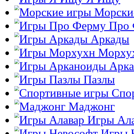
Морски
Про
Аркады
Морху
Арк
Пазлы
Спо
Маджонг
Игры Ал
Игры 