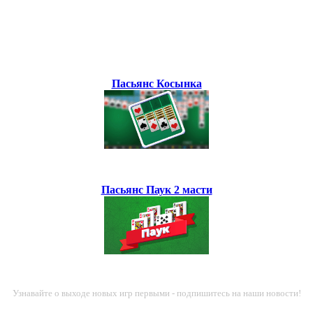
Пасьянс Косынка
Пасьянс Паук 2 масти
Узнавайте о выходе новых игр первыми - подпишитесь на наши новости!