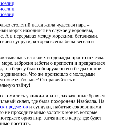
лько столетий назад жила чудесная пара –
ный моряк находился на службе у королевы,
ре. А в перерывах между морскими баталиями,
воей супруги, которая всегда была весела и
оказывалась на людях и однажды просто исчезла.
в море, забросил заботы о крепости и превратился
гда на берегу было обнаружено его бездыханное
нно удивились. Что же произошло с молодыми
м повезет больше? Отправляйтесь в
тельную тайну!
ых томились узники-пираты, захваченные бравым
мильный склеп, где была похоронена Изабелла. На
ск предметов
и сундуки, набитые сокровищами.
что не проходите мимо золотых монет, которые
теряете ориентир, загляните в карту, где будет
димо посетить.