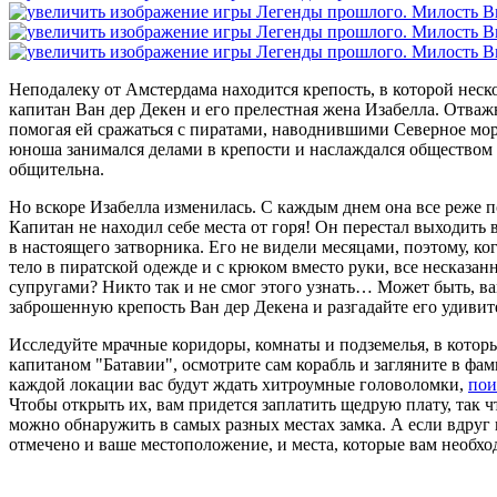
Неподалеку от Амстердама находится крепость, в которой неско
капитан Ван дер Декен и его прелестная жена Изабелла. Отваж
помогая ей сражаться с пиратами, наводнившими Северное мо
юноша занимался делами в крепости и наслаждался обществом с
общительна.
Но вскоре Изабелла изменилась. С каждым днем она все реже п
Капитан не находил себе места от горя! Он перестал выходить 
в настоящего затворника. Его не видели месяцами, поэтому, ко
тело в пиратской одежде и с крюком вместо руки, все несказа
супругами? Никто так и не смог этого узнать… Может быть, ва
заброшенную крепость Ван дер Декена и разгадайте его удиви
Исследуйте мрачные коридоры, комнаты и подземелья, в котор
капитаном "Батавии", осмотрите сам корабль и загляните в фа
каждой локации вас будут ждать хитроумные головоломки,
пои
Чтобы открыть их, вам придется заплатить щедрую плату, так 
можно обнаружить в самых разных местах замка. А если вдруг по
отмечено и ваше местоположение, и места, которые вам необхо