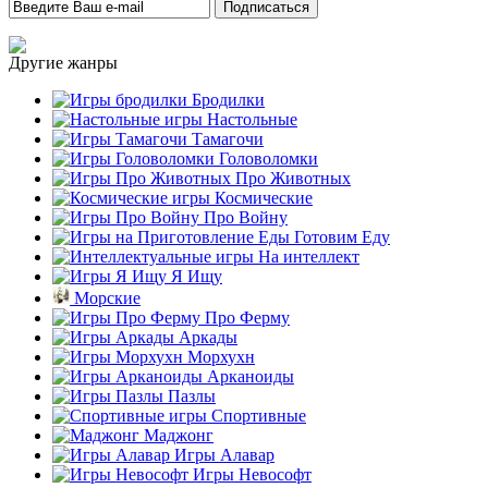
Другие жанры
Бродилки
Настольные
Тамагочи
Головоломки
Про Животных
Космические
Про Войну
Готовим Еду
На интеллект
Я Ищу
Морские
Про Ферму
Аркады
Морхухн
Арканоиды
Пазлы
Спортивные
Маджонг
Игры Алавар
Игры Невософт