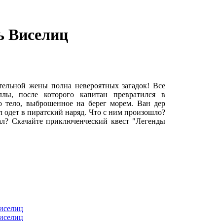
ь Виселиц
тельной жены полна невероятных загадок! Все
ллы, после которого капитан превратился в
 тело, выброшенное на берег морем. Ван дер
л одет в пиратский наряд. Что с ним произошло?
рал? Скачайте приключенческий квест "Легенды