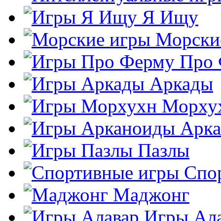
Я Ищу
Морски
Про
Аркады
Морху
Арк
Пазлы
Спо
Маджонг
Игры Ал