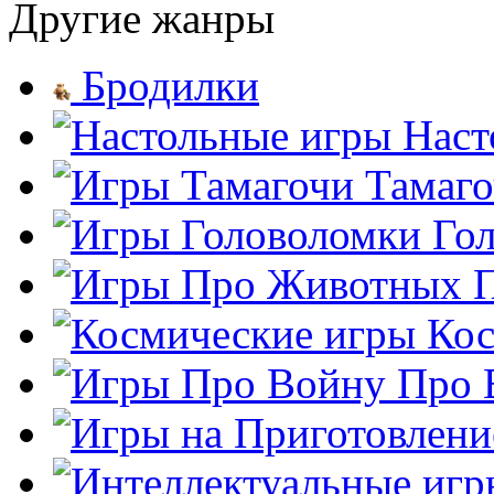
Другие жанры
Бродилки
Наст
Тамаг
Го
Кос
Про 