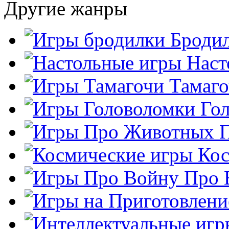
Другие жанры
Броди
Наст
Тамаг
Го
Кос
Про 