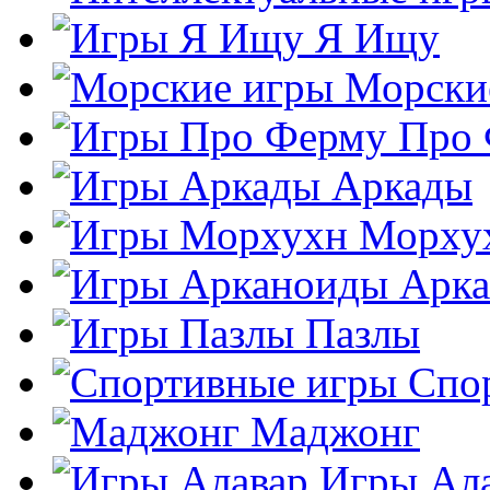
Я Ищу
Морски
Про
Аркады
Морху
Арк
Пазлы
Спо
Маджонг
Игры Ал