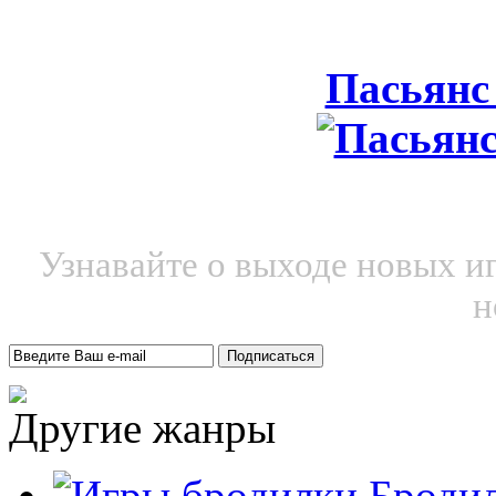
Пасьянс
Узнавайте о выходе новых и
н
Другие жанры
Броди