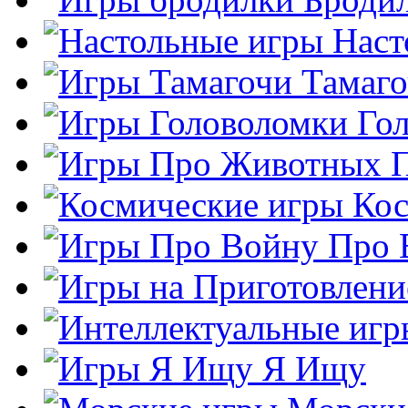
Наст
Тамаг
Го
Кос
Про 
Я Ищу