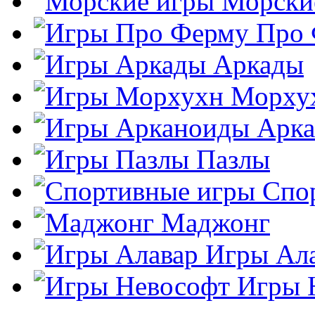
Морски
Про
Аркады
Морху
Арк
Пазлы
Спо
Маджонг
Игры Ал
Игры 