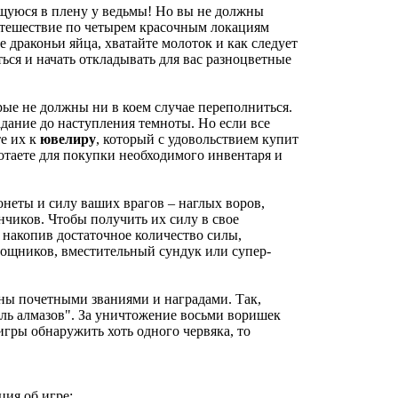
щуюся в плену у ведьмы! Но вы не должны
путешествие по четырем красочным локациям
е драконьи яйца, хватайте молоток и как следует
ся и начать откладывать для вас разноцветные
рые не должны ни в коем случае переполниться.
адание до наступления темноты. Но если все
те их к
ювелиру
, который с удовольствием купит
отаете для покупки необходимого инвентаря и
неты и силу ваших врагов – наглых воров,
нчиков. Чтобы получить их силу в свое
 накопив достаточное количество силы,
мощников, вместительный сундук или супер-
ены почетными званиями и наградами. Так,
ль алмазов". За уничтожение восьми воришек
игры обнаружить хоть одного червяка, то
ия об игре: