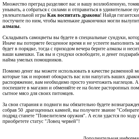
Множество преград разделяют вас и вашу возлюбленную, томя
унывать, а собраться с силами и отправиться в удивительное 
увлекательной игры
Как воспитать дракона
! Найдя гигантски
постучите по ним, чтобы маленькие дракончики могли вылупить
алмазы
.
Складывать самоцветы вы будете в специальные сундуки, кото
Иначе вы потеряете бесценное время и не успеете выполнить з
будет в порядке, тогда с приходом вечера берите алмазы и неси
ваши камешки. Так вы и сундуки освободите, и денег подзараб
найма умелых помощников.
Помимо денег вы можете использовать в качестве разменной мо
которые так и норовят обокрасть вас или напугать ваших драко
распоряжение, вам необходимо просто уничтожить наглецов. А
поспешите в магазин и обменяйте ее на более расторопных по
сытное мясо для своих питомцев.
За свои старания и подвиги вы обязательно будете вознагражд
собрав 50 драгоценных камней, вы получите звание "Собирате
подряд станете "Повелителем оружия". А если удастся по ходу 
приобретете статус "Ловец червей"!
Дополнительная информац