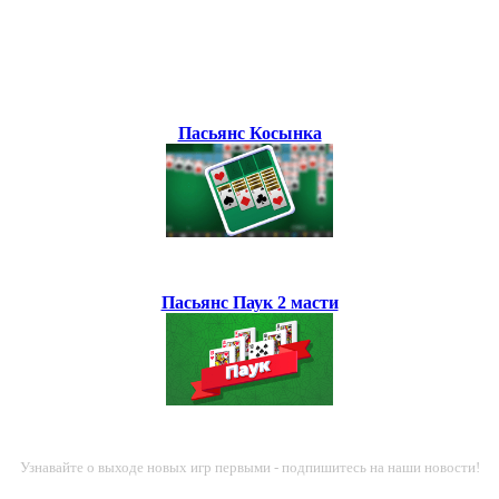
Пасьянс Косынка
Пасьянс Паук 2 масти
Узнавайте о выходе новых игр первыми - подпишитесь на наши новости!