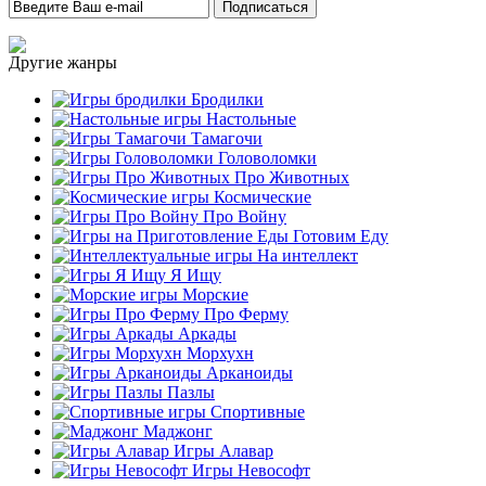
Другие жанры
Бродилки
Настольные
Тамагочи
Головоломки
Про Животных
Космические
Про Войну
Готовим Еду
На интеллект
Я Ищу
Морские
Про Ферму
Аркады
Морхухн
Арканоиды
Пазлы
Спортивные
Маджонг
Игры Алавар
Игры Невософт