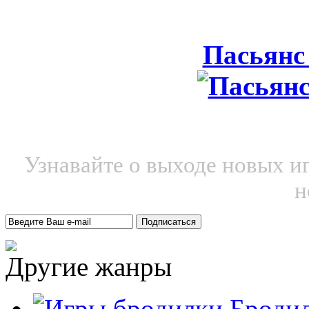
Пасьянс
Узнавайте о выходе новых и
н
Другие жанры
Броди