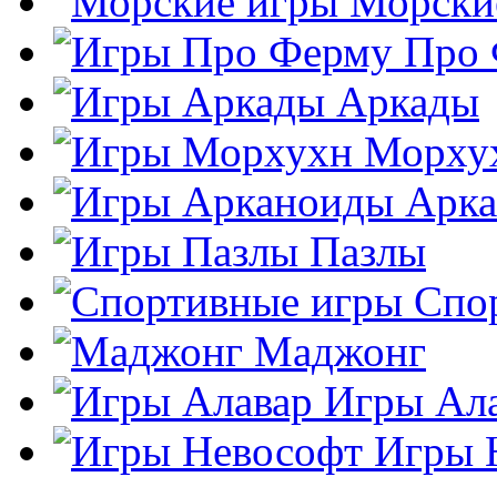
Морски
Про
Аркады
Морху
Арк
Пазлы
Спо
Маджонг
Игры Ал
Игры 