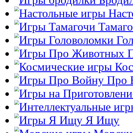
Наст
Тамаг
Го
Кос
Про 
Я Ищу