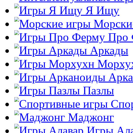
Я Ищу
Морски
Про
Аркады
Морху
Арк
Пазлы
Спо
Маджонг
Игры Ал