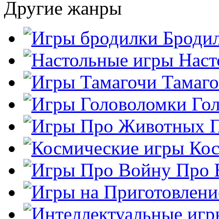
Другие жанры
Броди
Наст
Тамаг
Го
Кос
Про 