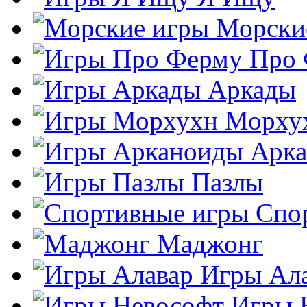
Морски
Про
Аркады
Морху
Арк
Пазлы
Спо
Маджонг
Игры Ал
Игры 