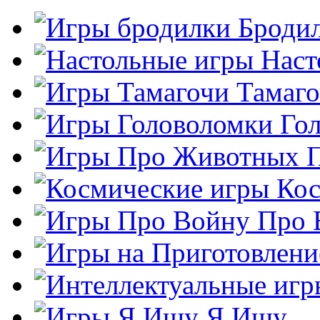
Броди
Наст
Тамаг
Го
Кос
Про 
Я Ищу