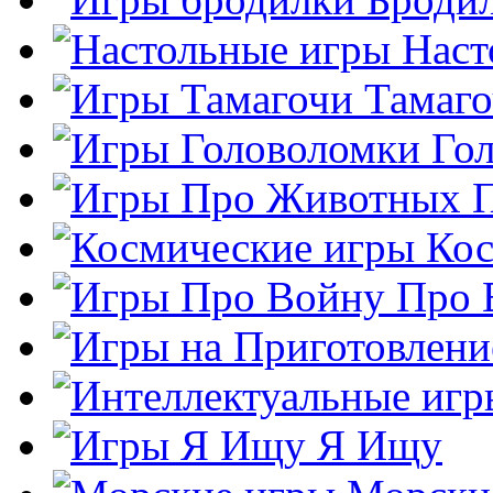
Наст
Тамаг
Го
Кос
Про 
Я Ищу