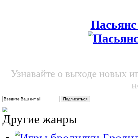
Пасьянс
Узнавайте о выходе новых и
н
Другие жанры
Броди