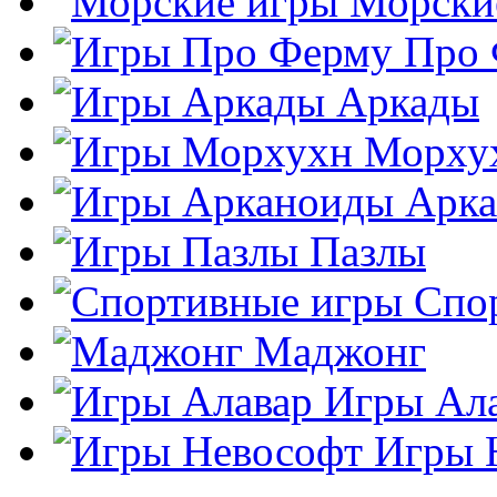
Морски
Про
Аркады
Морху
Арк
Пазлы
Спо
Маджонг
Игры Ал
Игры 