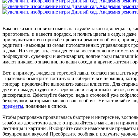
Вам несказанно повезло иметь на службе такого дворецкого, ка
приготовить, и навести порядок, и полить цветы в саду, и даж
прислушаться к его просьбе провести ремонт особняка, пришед
родители - выходцы из семьи потомственных управляющих грох
в доме. Но что делать, если денег на восстановление поместья 
побрякушки, сувениры и антиквариат, долгие годы пылившийся
имеют никакого значения, но ваши соседи и другие жители гор
Вот, к примеру, владелец торговой лавки согласен заплатить к
Тщательно осмотрите гостиную и соберите все перышки, котор
гонорар, продолжайте выполнять заказы клиентов. Для старика
духи и помаду, студентке - зеркальце и старинный свиток, из
диссертацию. Действуйте быстро, ведь в столовой уже собрало
безделушки, которыми завален ваш особняк. Не заставляйте л
предметы
, поданные в списке.
Чтобы распродажа продвигалась быстрее и интереснее, воспол
заработав достаточно денег, отправляйтесь в магазин и прику
лестницы и картины. Выбирайте самые изысканные предметы и
безупречным вкусом! Преобразите особняк и получите удоволь