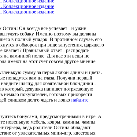
к Остин! Он всегда все успевает - и ужин
е выгулять собаку. Именно поэтому вы должны
шего в полный упадок. В противном случае, его
нутся в обморок при виде запустения, царящего
не хватает? Правильный ответ - распродать
 на каминной полке. Для вас эти вещи не
ода имеют на этот счет совсем другое мнение.
ругленькую сумму за перья любой длины и цвета.
ые попадутся вам на глаза. Получив первый
 найдите шляпу, для обаятельной блондинки -
учив который, девушка напишет потрясающую
сь немало покупателей, готовых приобрести
юдей слишком долго ждать и ловко
найдите
ьзуйтесь бонусами, предусмотренными в игре. А
пите новенькую мебель, ковры, камины, лампы,
нтерьера, ведь родители Остина обладают
ствие от увлекательных мини-игр, квестовых