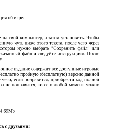
ия об игре:
е на свой компьютер, а затем установить. Чтобы
нную чуть ниже этого текста, после чего через
 котором нужно выбрать "Сохранить файл" или
 скачанный файл и следуйте инструкциям. После
у.
онное издание содержит все доступные игровые
 бесплатно пробную (бесплатную) версию данной
е чего, если понравится, приобрести код полной
гра не понравится, то ее в любой момент можно
4.69Mb
ь с друзьями!