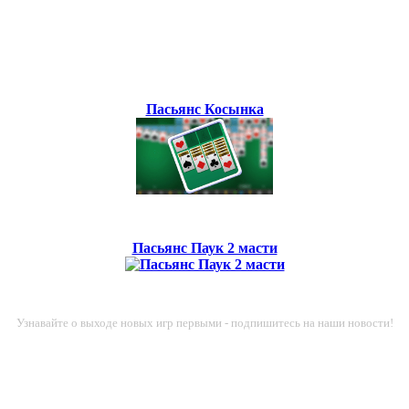
Пасьянс Косынка
Пасьянс Паук 2 масти
Узнавайте о выходе новых игр первыми - подпишитесь на наши новости!