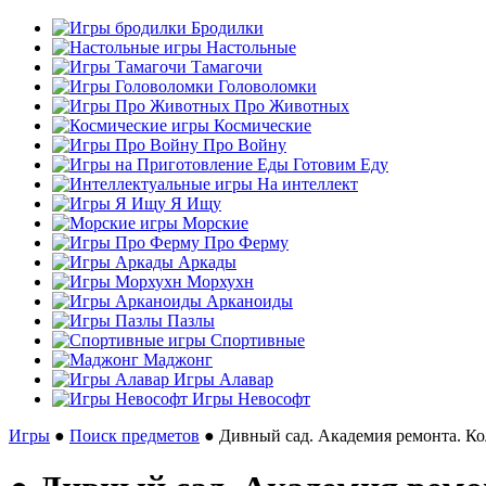
Бродилки
Настольные
Тамагочи
Головоломки
Про Животных
Космические
Про Войну
Готовим Еду
На интеллект
Я Ищу
Морские
Про Ферму
Аркады
Морхухн
Арканоиды
Пазлы
Спортивные
Маджонг
Игры Алавар
Игры Невософт
Игры
●
Поиск предметов
● Дивный сад. Академия ремонта. К