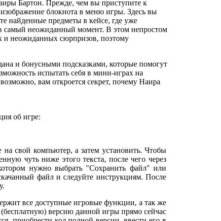
аиры Бартон. Прежде, чем вы приступите к
 изображение блокнота в меню игры. Здесь вы
те найденные предметы в кейсе, где уже
 в самый неожиданный момент. В этом непростом
ек и неожиданных сюрпризов, поэтому
одана и бонусными подсказками, которые помогут
зможность испытать себя в мини-играх на
возможно, вам откроется секрет, почему Наира
ия об игре:
е на свой компьютер, а затем установить. Чтобы
нную чуть ниже этого текста, после чего через
 котором нужно выбрать "Сохранить файл" или
 скачанный файл и следуйте инструкциям. После
у.
ержит все доступные игровые функции, а так же
 (бесплатную) версию данной игры прямо сейчас
тся, приобрести код полной версии, ввести его в