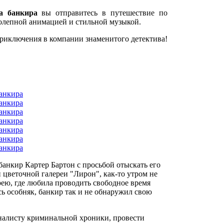
а банкира
вы отправитесь в путешествие по
олепной анимацией и стильной музыкой.
приключения в компании знаменитого детектива!
банкир Картер Бартон с просьбой отыскать его
 цветочной галереи "Лирон", как-то утром не
рею, где любила проводить свободное время
ь особняк, банкир так и не обнаружил свою
налисту криминальной хроники, провести