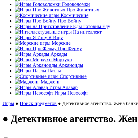
Головоломки
Про Животных
Космические
Про Войну
Готовим Еду
На интеллект
Я Ищу
Морские
Про Ферму
Аркады
Морхухн
Арканоиды
Пазлы
Спортивные
Маджонг
Игры Алавар
Игры Невософт
Игры
●
Поиск предметов
● Детективное агентство. Жена банк
● Детективное агентство. Же