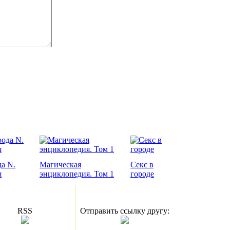
а N.
Магическая
Секс в
я
энциклопедия. Том 1
городе
RSS
Отправить ссылку другу: