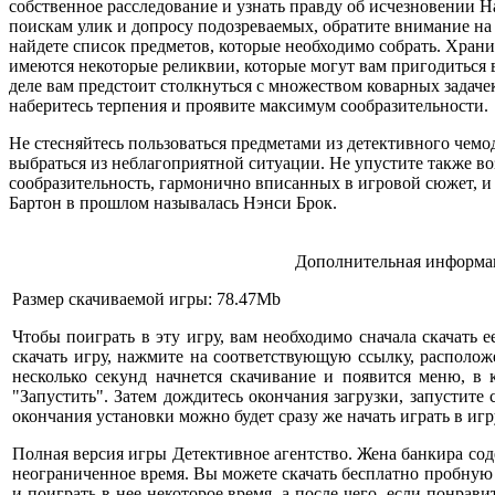
собственное расследование и узнать правду об исчезновении Н
поискам улик и допросу подозреваемых, обратите внимание на
найдете список предметов, которые необходимо собрать. Храни
имеются некоторые реликвии, которые могут вам пригодиться
деле вам предстоит столкнуться с множеством коварных задач
наберитесь терпения и проявите максимум сообразительности.
Не стесняйтесь пользоваться предметами из детективного чем
выбраться из неблагоприятной ситуации. Не упустите также во
сообразительность, гармонично вписанных в игровой сюжет, и 
Бартон в прошлом называлась Нэнси Брок.
Дополнительная информац
Размер скачиваемой игры: 78.47Mb
Чтобы поиграть в эту игру, вам необходимо сначала скачать е
скачать игру, нажмите на соответствующую ссылку, расположе
несколько секунд начнется скачивание и появится меню, в
"Запустить". Затем дождитесь окончания загрузки, запустите
окончания установки можно будет сразу же начать играть в игр
Полная версия игры Детективное агентство. Жена банкира сод
неограниченное время. Вы можете скачать бесплатно пробную
и поиграть в нее некоторое время, а после чего, если понрави