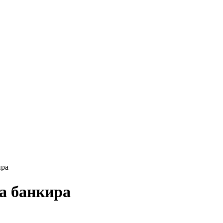
ира
на банкира