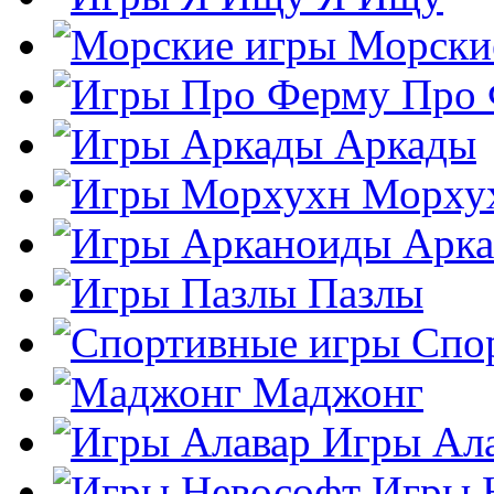
Морски
Про
Аркады
Морху
Арк
Пазлы
Спо
Маджонг
Игры Ал
Игры 