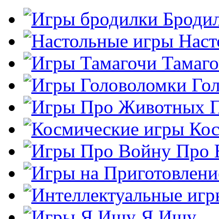
Броди
Наст
Тамаг
Го
Кос
Про 
Я Ищу