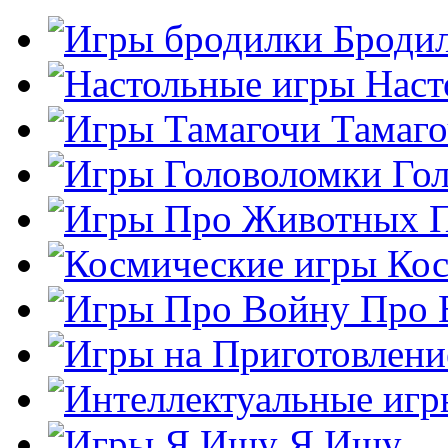
Броди
Наст
Тамаг
Го
Кос
Про 
Я Ищу