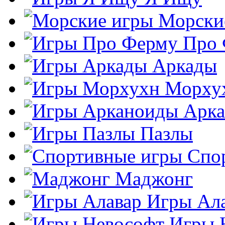
Морски
Про
Аркады
Морху
Арк
Пазлы
Спо
Маджонг
Игры Ал
Игры 