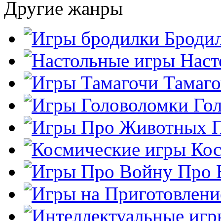
Другие жанры
Броди
Наст
Тамаг
Го
Кос
Про 