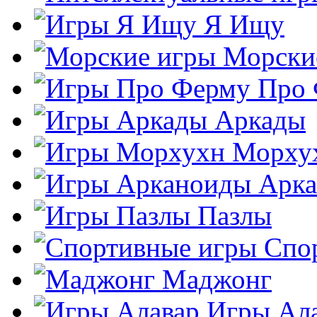
Я Ищу
Морски
Про
Аркады
Морху
Арк
Пазлы
Спо
Маджонг
Игры Ал