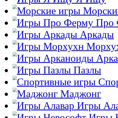
Морски
Про
Аркады
Морху
Арк
Пазлы
Спо
Маджонг
Игры Ал
Игры 