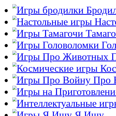
Броди
Наст
Тамаг
Го
Кос
Про 
Я Ищу