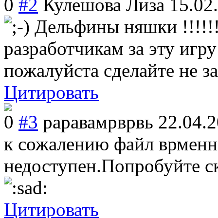
0
#2
Кулешова Лиза
15.02
Дельфины няшки !!!!!!
разработчикам за эту игру
пожалуйста сделайте не за
Цитировать
0
#3
раравамрврвь
22.04.2
к сожалению файл врменн
недоступен.Попробуйте ск
Цитировать