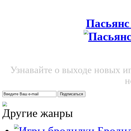
Пасьянс
Узнавайте о выходе новых и
н
Другие жанры
Броди