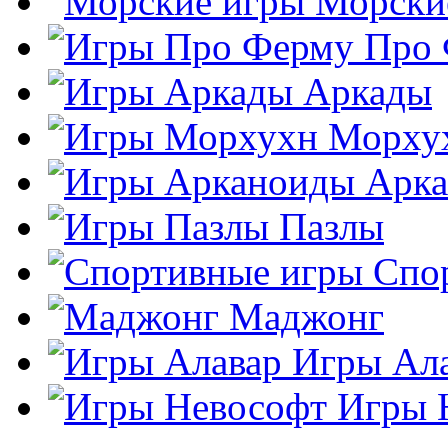
Морски
Про
Аркады
Морху
Арк
Пазлы
Спо
Маджонг
Игры Ал
Игры 