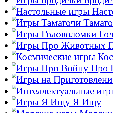
Наст
Тамаг
Го
Кос
Про 
Я Ищу